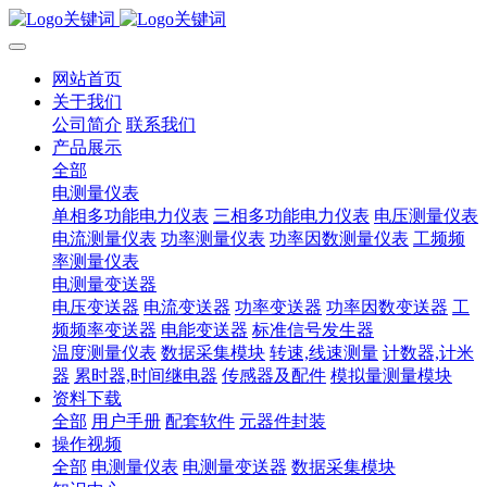
网站首页
关于我们
公司简介
联系我们
产品展示
全部
电测量仪表
单相多功能电力仪表
三相多功能电力仪表
电压测量仪表
电流测量仪表
功率测量仪表
功率因数测量仪表
工频频
率测量仪表
电测量变送器
电压变送器
电流变送器
功率变送器
功率因数变送器
工
频频率变送器
电能变送器
标准信号发生器
温度测量仪表
数据采集模块
转速,线速测量
计数器,计米
器
累时器,时间继电器
传感器及配件
模拟量测量模块
资料下载
全部
用户手册
配套软件
元器件封装
操作视频
全部
电测量仪表
电测量变送器
数据采集模块