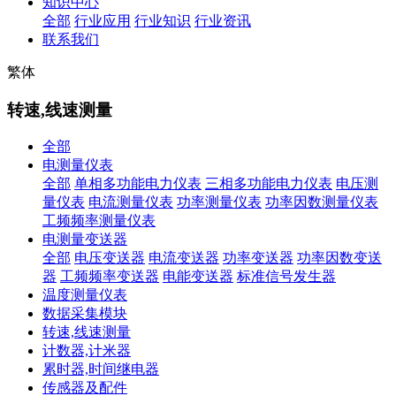
知识中心
全部
行业应用
行业知识
行业资讯
联系我们
繁体
转速,线速测量
全部
电测量仪表
全部
单相多功能电力仪表
三相多功能电力仪表
电压测
量仪表
电流测量仪表
功率测量仪表
功率因数测量仪表
工频频率测量仪表
电测量变送器
全部
电压变送器
电流变送器
功率变送器
功率因数变送
器
工频频率变送器
电能变送器
标准信号发生器
温度测量仪表
数据采集模块
转速,线速测量
计数器,计米器
累时器,时间继电器
传感器及配件