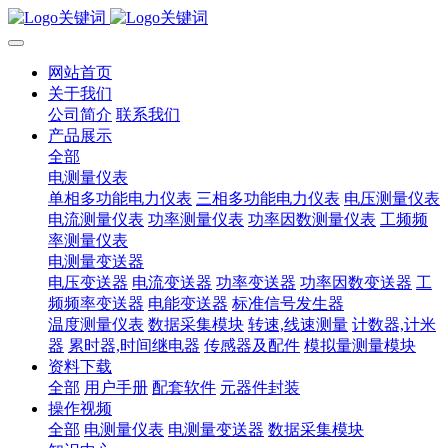
网站首页
关于我们
公司简介
联系我们
产品展示
全部
电测量仪表
单相多功能电力仪表
三相多功能电力仪表
电压测量仪表
电流测量仪表
功率测量仪表
功率因数测量仪表
工频频
率测量仪表
电测量变送器
电压变送器
电流变送器
功率变送器
功率因数变送器
工
频频率变送器
电能变送器
标准信号发生器
温度测量仪表
数据采集模块
转速,线速测量
计数器,计米
器
累时器,时间继电器
传感器及配件
模拟量测量模块
资料下载
全部
用户手册
配套软件
元器件封装
操作视频
全部
电测量仪表
电测量变送器
数据采集模块