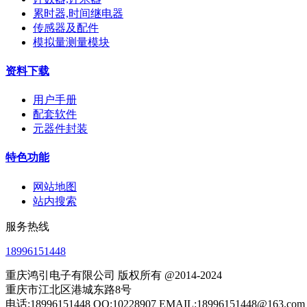
累时器,时间继电器
传感器及配件
模拟量测量模块
资料下载
用户手册
配套软件
元器件封装
特色功能
网站地图
站内搜索
服务热线
18996151448
重庆鸿引电子有限公司 版权所有 @2014-2024
重庆市江北区港城东路8号
电话:18996151448 QQ:10228907 EMAIL:18996151448@163.com