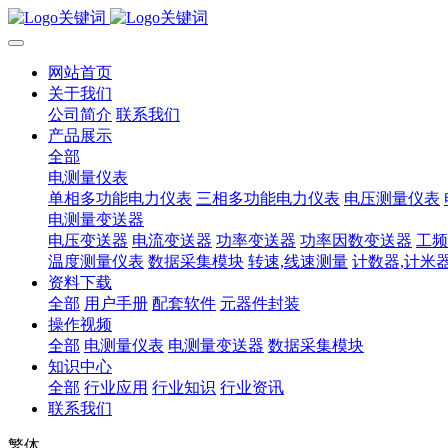
网站首页
关于我们
公司简介
联系我们
产品展示
全部
电测量仪表
单相多功能电力仪表
三相多功能电力仪表
电压测量仪表
电测量变送器
电压变送器
电流变送器
功率变送器
功率因数变送器
工频
温度测量仪表
数据采集模块
转速,线速测量
计数器,计米
资料下载
全部
用户手册
配套软件
元器件封装
操作视频
全部
电测量仪表
电测量变送器
数据采集模块
知识中心
全部
行业应用
行业知识
行业资讯
联系我们
繁体