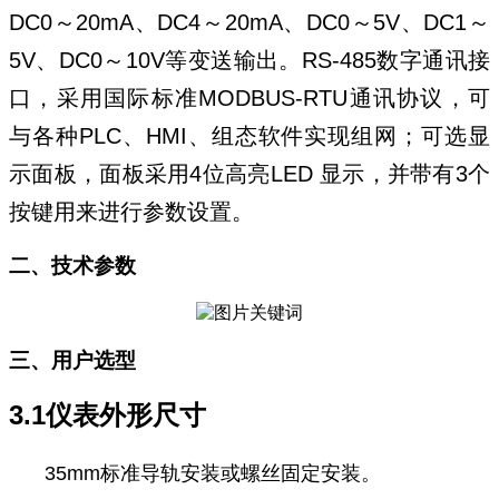
DC0
～
20mA
、
DC4
～
20mA
、
DC0
～
5V
、
DC1
～
5V
、
DC0
～
10V
等变送输出。
RS-485
数字通讯接
口，采用国际标准
MODBUS-RTU
通讯协议，可
与各种
PLC
、
HMI
、组态软件实现组网；可选显
示面板，面板采用
4
位高亮
LED
显示，并带有
3
个
按键用来进行参数设置。
二、技术参数
三、用户选型
3.1仪表外形尺寸
35mm标准导轨安装或螺丝固定安装。