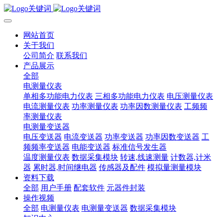
网站首页
关于我们
公司简介
联系我们
产品展示
全部
电测量仪表
单相多功能电力仪表
三相多功能电力仪表
电压测量仪表
电流测量仪表
功率测量仪表
功率因数测量仪表
工频频
率测量仪表
电测量变送器
电压变送器
电流变送器
功率变送器
功率因数变送器
工
频频率变送器
电能变送器
标准信号发生器
温度测量仪表
数据采集模块
转速,线速测量
计数器,计米
器
累时器,时间继电器
传感器及配件
模拟量测量模块
资料下载
全部
用户手册
配套软件
元器件封装
操作视频
全部
电测量仪表
电测量变送器
数据采集模块